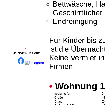
Bettwäsche, H
Geschirrtücher
Endreinigung
Für Kinder bis z
ist die Übernach
Sie finden uns auf:
Keine Vermietu
Firmen.
•
Wohnung 1
geeignet für
2 
Größe
4
Etage
Er